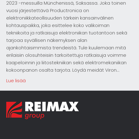
2023 -messuilla Münchenissä, Saksassa. Joka toinen
vuosi järjestettävä Productronica on
elektroniikkateollisuuden tärkein kansainvälinen
kohtauspaikka, joka esittelee koko valikoiman
tekniikoita ja ratkaisuja elektroniikan tuotantoon sekä
tarjoaa syvällisen näkemyksen alan
ajankohtaisimmista trendeistä. Tule kuulemaan mitä
erilaisiin olosuhteisiin tarkoitettuja ratkaisuja voimme
kaapeloinnin ja liitostekniikan sekä elektromekaniikan
kokoonpanon osalta tarjota. Löydä meidät Viron…
Lue lisää